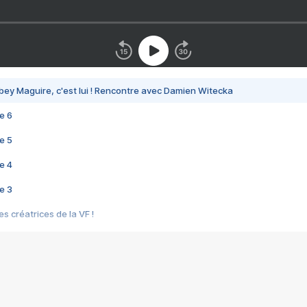
bey Maguire, c'est lui ! Rencontre avec Damien Witecka
e 6
e 5
e 4
e 3
s créatrices de la VF !
e 2
e 1
e Mektoub My Love arrive enfin ! Rencontre avec Shaïn Boumedine et Sal