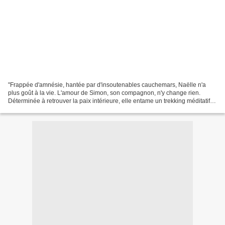
"Frappée d'amnésie, hantée par d'insoutenables cauchemars, Naëlle n'a
plus goût à la vie. L'amour de Simon, son compagnon, n'y change rien.
Déterminée à retrouver la paix intérieure, elle entame un trekking méditatif
en Bolivie, à quatre mille mètres...