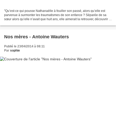
"Qu’est-ce qui pousse Nathanaëlle à fouiller son passé, alors qu’elle est
parvenue à surmonter les traumatismes de son enfance ? Séparée de sa
sœur alors qu’elle n’avait que huit ans, elle aimerait la retrouver, découvrir si
elle aussi s’en est sortie....
Nos mères - Antoine Wauters
Publié le 23/04/2014 à 08:11
Par
sophie