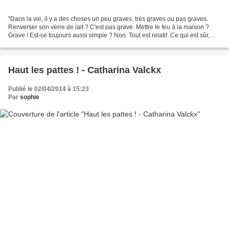
"Dans la vie, il y a des choses un peu graves, très graves ou pas graves.
Renverser son verre de lait ? C'est pas grave. Mettre le feu à la maison ?
Grave ! Est-ce toujours aussi simple ? Non. Tout est relatif. Ce qui est sûr,
c'est qu'un petit lapin...
Haut les pattes ! - Catharina Valckx
Publié le 02/04/2014 à 15:23
Par
sophie