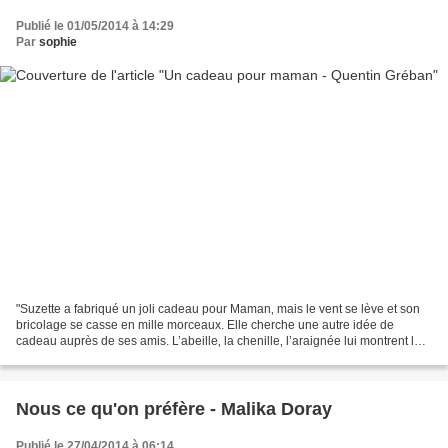
Publié le 01/05/2014 à 14:29
Par
sophie
"Suzette a fabriqué un joli cadeau pour Maman‚ mais le vent se lève et son
bricolage se casse en mille morceaux. Elle cherche une autre idée de
cadeau auprès de ses amis. L’abeille‚ la chenille‚ l’araignée lui montrent leur
cadeau‚ et Suzette comprend...
Nous ce qu'on préfère - Malika Doray
Publié le 27/04/2014 à 06:14