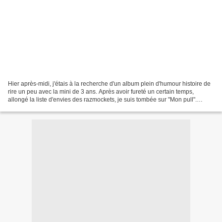
Hier après-midi, j'étais à la recherche d'un album plein d'humour histoire de
rire un peu avec la mini de 3 ans. Après avoir fureté un certain temps,
allongé la liste d'envies des razmockets, je suis tombée sur "Mon pull".
Misère ce petit lapin rose qui...