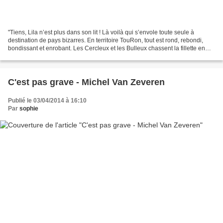
"Tiens, Lila n’est plus dans son lit ! Là voilà qui s’envole toute seule à
destination de pays bizarres. En territoire TouRon, tout est rond, rebondi,
bondissant et enrobant. Les Cercleux et les Bulleux chassent la fillette en
pays Pointu où le roi et...
C'est pas grave - Michel Van Zeveren
Publié le 03/04/2014 à 16:10
Par
sophie