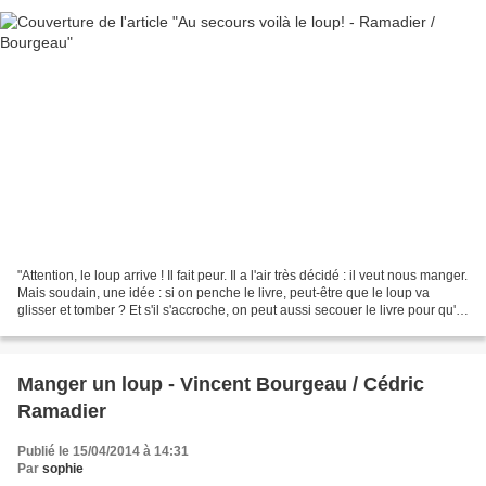
"Attention, le loup arrive ! Il fait peur. Il a l'air très décidé : il veut nous manger.
Mais soudain, une idée : si on penche le livre, peut-être que le loup va
glisser et tomber ? Et s'il s'accroche, on peut aussi secouer le livre pour qu'il
chute ?...
Manger un loup - Vincent Bourgeau / Cédric
Ramadier
Publié le 15/04/2014 à 14:31
Par
sophie