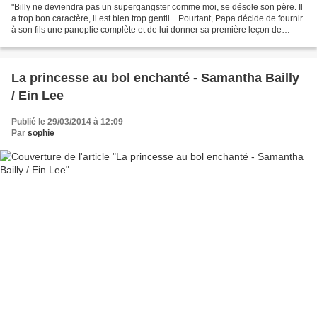
"Billy ne deviendra pas un supergangster comme moi, se désole son père. Il
a trop bon caractère, il est bien trop gentil…Pourtant, Papa décide de fournir
à son fils une panoplie complète et de lui donner sa première leçon de
bandit. C’est simple : il...
La princesse au bol enchanté - Samantha Bailly
/ Ein Lee
Publié le 29/03/2014 à 12:09
Par
sophie