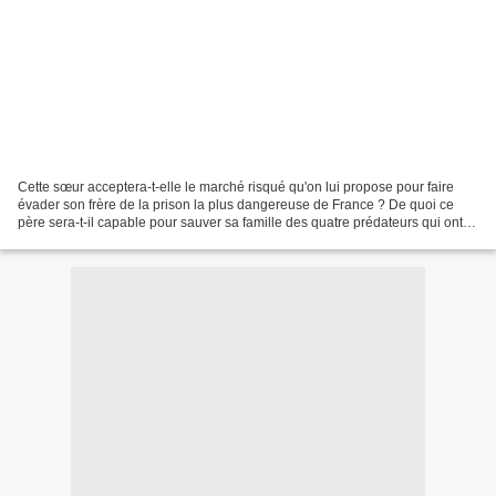
Cette sœur acceptera-t-elle le marché risqué qu'on lui propose pour faire
évader son frère de la prison la plus dangereuse de France ? De quoi ce
père sera-t-il capable pour sauver sa famille des quatre prédateurs qui ont
fait irruption dans sa maison...