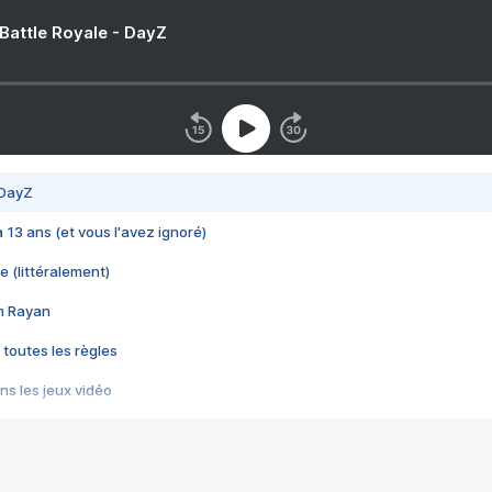
 Battle Royale - DayZ
 DayZ
 a 13 ans (et vous l'avez ignoré)
e (littéralement)
im Rayan
 toutes les règles
s les jeux vidéo
us choquant de Rockstar ? - Le scandale BULLY
e plus moche de Steam