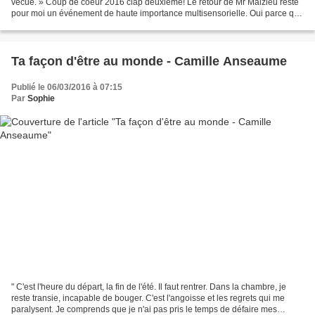
vécue. » Coup de coeur 2016 clap deuxième! Le retour de Mr Malzieu reste
pour moi un événement de haute importance multisensorielle. Oui parce que
qui dit bouquin dit album,...
Ta façon d'être au monde - Camille Anseaume
Publié le 06/03/2016 à 07:15
Par
Sophie
" C'est l'heure du départ, la fin de l'été. Il faut rentrer. Dans la chambre, je
reste transie, incapable de bouger. C'est l'angoisse et les regrets qui me
paralysent. Je comprends que je n'ai pas pris le temps de défaire mes