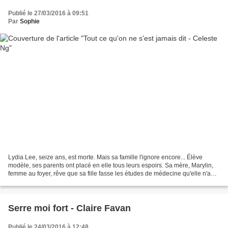
Publié le 27/03/2016 à 09:51
Par
Sophie
Lydia Lee, seize ans, est morte. Mais sa famille l'ignore encore... Élève
modèle, ses parents ont placé en elle tous leurs espoirs. Sa mère, Marylin,
femme au foyer, rêve que sa fille fasse les études de médecine qu'elle n'a
pas pu accomplir. Son père,...
Serre moi fort - Claire Favan
Publié le 24/03/2016 à 12:48