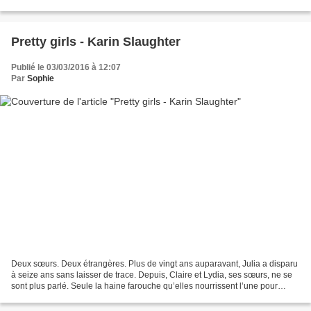
valises, ni même de regarder...
Pretty girls - Karin Slaughter
Publié le 03/03/2016 à 12:07
Par
Sophie
Deux sœurs. Deux étrangères. Plus de vingt ans auparavant, Julia a disparu
à seize ans sans laisser de trace. Depuis, Claire et Lydia, ses sœurs, ne se
sont plus parlé. Seule la haine farouche qu’elles nourrissent l’une pour
l’autre les rapproche encore....