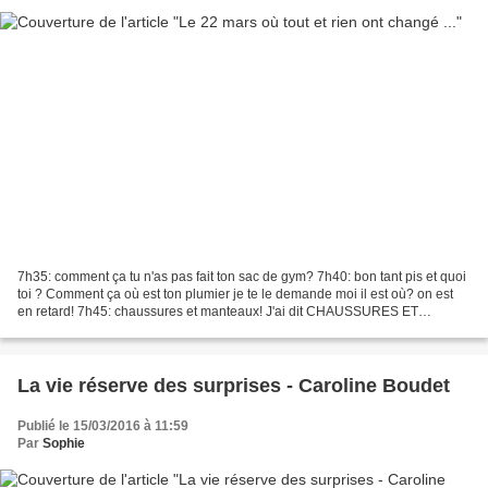
7h35: comment ça tu n'as pas fait ton sac de gym? 7h40: bon tant pis et quoi
toi ? Comment ça où est ton plumier je te le demande moi il est où? on est
en retard! 7h45: chaussures et manteaux! J'ai dit CHAUSSURES ET
MANTEAUX! 7h50: bon et il est où ton...
La vie réserve des surprises - Caroline Boudet
Publié le 15/03/2016 à 11:59
Par
Sophie