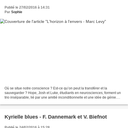
Publié le 27/02/2016 à 14:31
Par
Sophie
Où se situe notre conscience ? Est-ce qu’on peut la transférer et la
sauvegarder ? Hope, Josh et Luke, étudiants en neurosciences, forment un
trio inséparable, lié par une amitié inconditionnelle et une idée de génie.
Lorsque l’un des trois est confronté...
Kyrielle blues - F. Dannemark et V. Biefnot
Publié le 24/02/2016 à 15:28