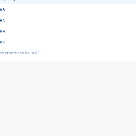
e 6
e 5
e 4
e 3
s créatrices de la VF !
e 2
e 1
e Mektoub My Love arrive enfin ! Rencontre avec Shaïn Boumedine et Sal
i : après Toni en famille
elle réalise le bouleversant Dites lui que je l'aime
ais ! Rencontre autour de Vie privée de Rebecca Zlotowski
 de Marguerite, Grave... Rencontre avec Ella Rumpf