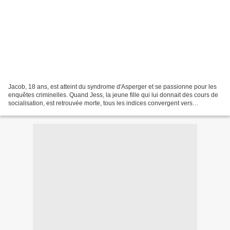
Jacob, 18 ans, est atteint du syndrome d'Asperger et se passionne pour les
enquêtes criminelles. Quand Jess, la jeune fille qui lui donnait des cours de
socialisation, est retrouvée morte, tous les indices convergent vers
l'adolescent. Lorsqu'il est accusé...