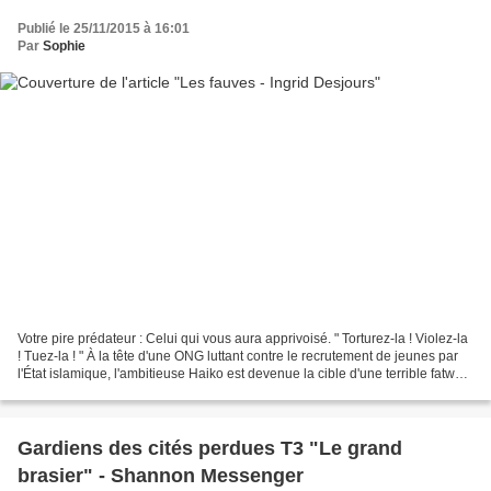
Publié le 25/11/2015 à 16:01
Par
Sophie
Votre pire prédateur : Celui qui vous aura apprivoisé. " Torturez-la ! Violez-la
! Tuez-la ! " À la tête d'une ONG luttant contre le recrutement de jeunes par
l'État islamique, l'ambitieuse Haiko est devenue la cible d'une terrible fatwa.
Lorsqu'elle...
Gardiens des cités perdues T3 "Le grand
brasier" - Shannon Messenger