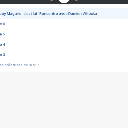
bey Maguire, c'est lui ! Rencontre avec Damien Witecka
e 6
e 5
e 4
e 3
s créatrices de la VF !
e 2
e 1
e Mektoub My Love arrive enfin ! Rencontre avec Shaïn Boumedine et Sal
i : après Toni en famille
elle réalise le bouleversant Dites lui que je l'aime
ais ! Rencontre autour de Vie privée de Rebecca Zlotowski