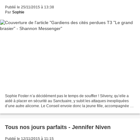
Publié le 25/11/2015 à 13:38
Par
Sophie
Sophie Foster n’a décidément pas le temps de souffler ! Silveny, qu’elle a
aidé à placer en sécurité au Sanctuaire, y subit les attaques inexpliquées
d’une autre alicorne. Le Conseil envoie donc la jeune fille, accompagnée de
Keefe, vérifier ce qui cloche....
Tous nos jours parfaits - Jennifer Niven
Publié le 12/11/2015 à 11:15