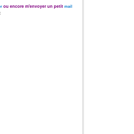
ou encore m'envoyer un petit
er
mail
t