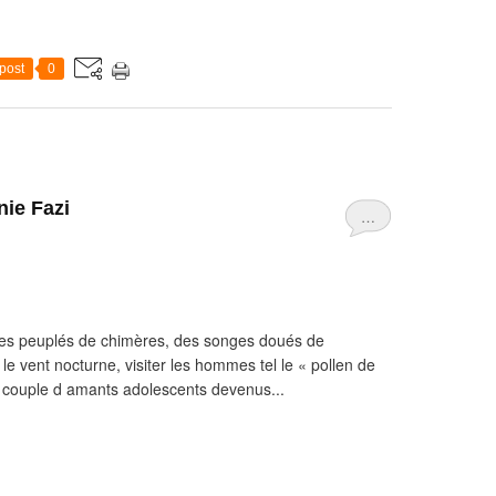
post
0
nie Fazi
…
ves peuplés de chimères, des songes doués de
e vent nocturne, visiter les hommes tel le « pollen de
un couple d amants adolescents devenus...