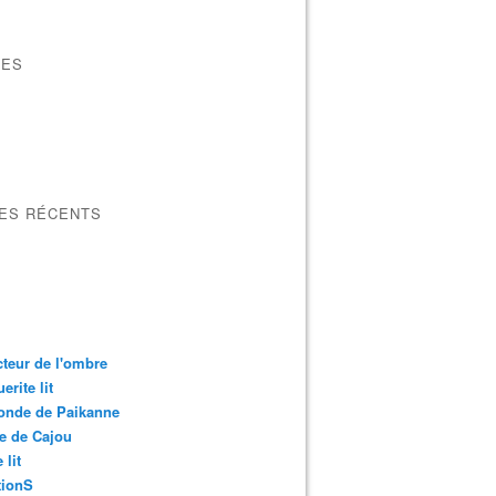
VES
LES RÉCENTS
cteur de l'ombre
erite lit
onde de Paikanne
e de Cajou
 lit
ionS