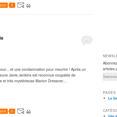
post
0
le
…
NEWSL
Abonnez
articles 
glamour... et une condamnation pour meurtre ! Après un
 jeune Janie Jenkins est reconnue coupable de
Email
ée et très mystérieuse Marion Dressner....
PAGES
La fa
CATÉG
post
0
litté