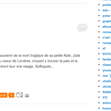
parte
ado -
polar 
graph
albu
…
roma
c'est
roman
sf
bit-lit
souvenir de la mort tragique de sa petite Kate, Julia
fanta
u coeur de Londres, croyant y trouver la paix et la
class
trent leur vrai visage. Suffoquée...
young
ces "
chall
chick 
théât
post
0
VO
antic
humo