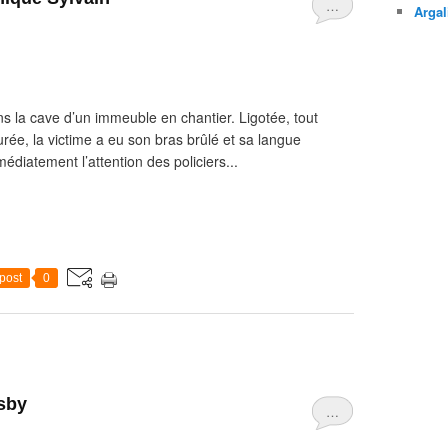
…
Argal
s la cave d’un immeuble en chantier. Ligotée, tout
rée, la victime a eu son bras brûlé et sa langue
édiatement l’attention des policiers...
post
0
osby
…