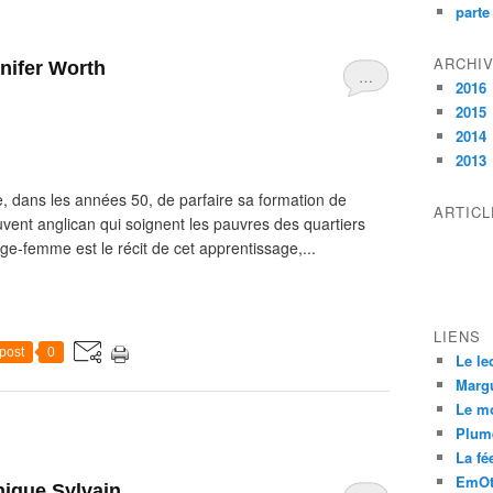
parte
ARCHI
nifer Worth
…
2016
2015
2014
2013
e, dans les années 50, de parfaire sa formation de
ARTIC
ent anglican qui soignent les pauvres des quartiers
ge-femme est le récit de cet apprentissage,...
LIENS
post
0
Le le
Margu
Le m
Plum
La fée
EmOt
nique Sylvain