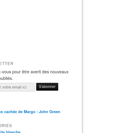
ETTER
-vous pour être averti des nouveaux
publiés.
ce cachée de Margo - John Green
ORIES
 dite blanche