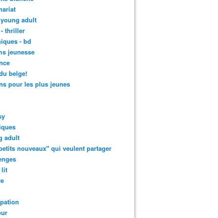
nariat
 young adult
- thriller
iques - bd
ms jeunesse
nce
 du belge!
s pour les plus jeunes
sy
iques
 adult
petits nouveaux" qui veulent partager
enges
lit
re
ipation
ur