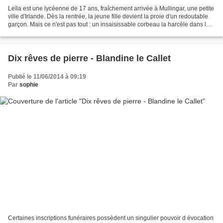
Leïla est une lycéenne de 17 ans, fraîchement arrivée à Mullingar, une petite
ville d'Irlande. Dès la rentrée, la jeune fille devient la proie d'un redoutable
garçon. Mais ce n'est pas tout : un insaisissable corbeau la harcèle dans le
but de faire ressurgir...
Dix rêves de pierre - Blandine le Callet
Publié le 11/06/2014 à 09:19
Par
sophie
Certaines inscriptions funéraires possèdent un singulier pouvoir d évocation