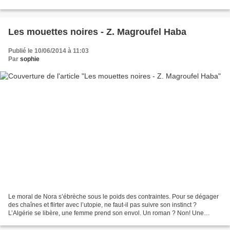
d’enquêter sur la disparition...
Les mouettes noires - Z. Magroufel Haba
Publié le 10/06/2014 à 11:03
Par
sophie
Le moral de Nora s’ébrèche sous le poids des contraintes. Pour se dégager
des chaînes et flirter avec l’utopie, ne faut-il pas suivre son instinct ?
L’Algérie se libère, une femme prend son envol. Un roman ? Non! Une
percée dans les souvenirs de l'héroïne...