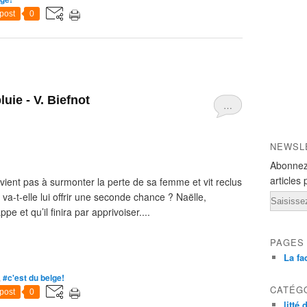
post
0
ie - V. Biefnot
…
NEWSL
Abonnez
articles 
vient pas à surmonter la perte de sa femme et vit reclus
va-t-elle lui offrir une seconde chance ? Naëlle,
Email
e et qu’il finira par apprivoiser....
PAGES
La fa
,
#c'est du belge!
CATÉG
post
0
litté