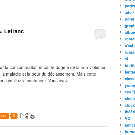
parte
ado -
polar 
graph
A. Lefranc
albu
…
roma
c'est
roman
sf
bit-lit
r la consommation et par le dogme de la non-violence.
fanta
 la maladie et la peur du déclassement. Mais cette
class
ous vouliez la cantonner. Vous avez...
young
ces "
chall
chick 
théât
post
0
VO
antic
humo