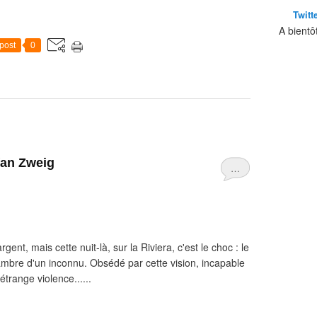
Twitt
A bientô
post
0
fan Zweig
…
argent, mais cette nuit-là, sur la Riviera, c'est le choc : le
hambre d'un inconnu. Obsédé par cette vision, incapable
étrange violence......