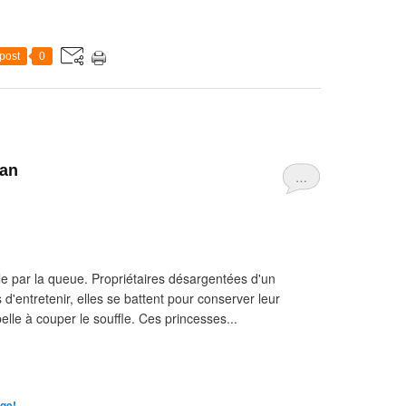
post
0
man
…
ble par la queue. Propriétaires désargentées d'un
d'entretenir, elles se battent pour conserver leur
elle à couper le souffle. Ces princesses...
lge!