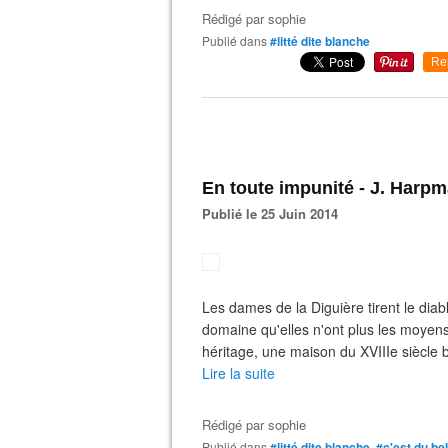
Rédigé par
sophie
Publié dans
#litté dite blanche
Re
En toute impunité - J. Harp
Publié le 25 Juin 2014
Les dames de la Diguière tirent le dia
domaine qu'elles n'ont plus les moyens 
héritage, une maison du XVIIIe siècle b
Lire la suite
Rédigé par
sophie
Publié dans
#litté dite blanche
,
#c'est du be