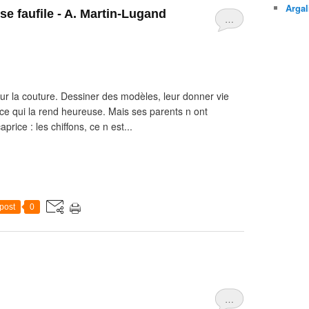
Argal
e faufile - A. Martin-Lugand
…
our la couture. Dessiner des modèles, leur donner vie
ilà ce qui la rend heureuse. Mais ses parents n ont
rice : les chiffons, ce n est...
post
0
…