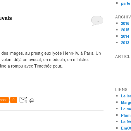
parte
ARCHI
uvais
…
2016
2015
2014
2013
 des images, au prestigieux lycée Henri-IV, à Paris. Un
ARTIC
e voient déjà en avocat, en médecin, en ministre.
dine a rompu avec Timothée pour...
LIENS
Le le
post
0
Margu
Le m
Plum
La fée
EmOt