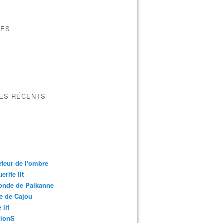
VES
LES RÉCENTS
cteur de l'ombre
erite lit
onde de Paikanne
e de Cajou
 lit
ionS