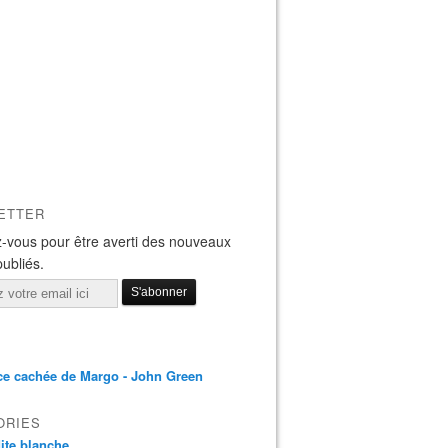
ETTER
-vous pour être averti des nouveaux
publiés.
ce cachée de Margo - John Green
ORIES
 dite blanche