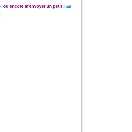
ou encore m'envoyer un petit
er
mail
t