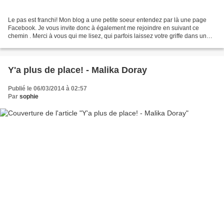
Le pas est franchi! Mon blog a une petite soeur entendez par là une page
Facebook. Je vous invite donc à également me rejoindre en suivant ce
chemin . Merci à vous qui me lisez, qui parfois laissez votre griffe dans un
commentaire, qui partagez vos impressions,...
Y'a plus de place! - Malika Doray
Publié le 06/03/2014 à 02:57
Par
sophie