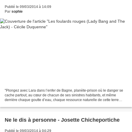
Publié le 09/03/2014 à 14:09
Par
sophie
"Plongez avec Lara dans l’enfer de Bagne, planète-prison où le danger se
cache partout, au cœur de chacun de ses sinistres habitants, et même
derrière chaque goutte d’eau, chaque ressource naturelle de cette terre
irradiée. Sur Bagne, Lara traverse les...
Ne le dis à personne - Josette Chicheportiche
Publié le 09/03/2014 à 04:29