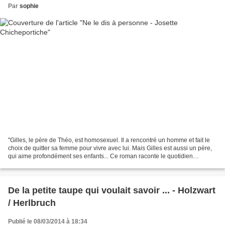
Par
sophie
"Gilles, le père de Théo, est homosexuel. Il a rencontré un homme et fait le
choix de quitter sa femme pour vivre avec lui. Mais Gilles est aussi un père,
qui aime profondément ses enfants... Ce roman raconte le quotidien
bouleversé d un jeune adolescent...
De la petite taupe qui voulait savoir ... - Holzwart
/ Herlbruch
Publié le 08/03/2014 à 18:34