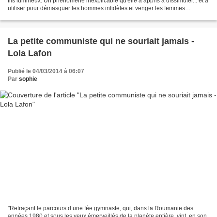
fils lumineux. Un phénomène inexplicable qu'elle a appris à dissimuler... et à
utiliser pour démasquer les hommes infidèles et venger les femmes
trompées. Mais au fond, Alice...
La petite communiste qui ne souriait jamais -
Lola Lafon
Publié le 04/03/2014 à 06:07
Par
sophie
"Retraçant le parcours d une fée gymnaste, qui, dans la Roumanie des
années 1980 et sous les yeux émerveillés de la planète entière, vint, en son