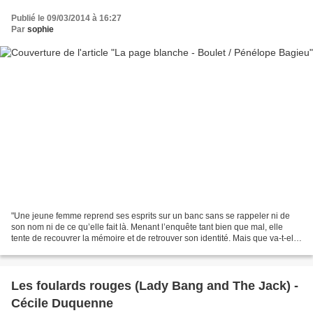
Publié le 09/03/2014 à 16:27
Par
sophie
"Une jeune femme reprend ses esprits sur un banc sans se rappeler ni de
son nom ni de ce qu’elle fait là. Menant l’enquête tant bien que mal, elle
tente de recouvrer la mémoire et de retrouver son identité. Mais que va-t-elle
découvrir ? Un passé romanesque...
Les foulards rouges (Lady Bang and The Jack) -
Cécile Duquenne