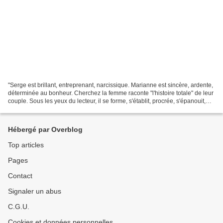
"Serge est brillant, entreprenant, narcissique. Marianne est sincère, ardente,
déterminée au bonheur. Cherchez la femme raconte "l'histoire totale" de leur
couple. Sous les yeux du lecteur, il se forme, s'établit, procrée, s'épanouit,
subit l'épreuve...
Hébergé par Overblog
Top articles
Pages
Contact
Signaler un abus
C.G.U.
Cookies et données personnelles