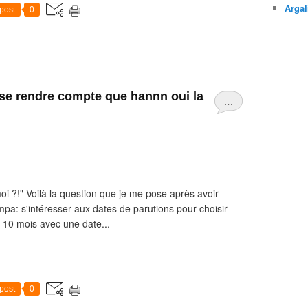
Argal
post
0
se rendre compte que hannn oui la
…
moi ?!" Voilà la question que je me pose après avoir
ympa: s'intéresser aux dates de parutions pour choisir
ur 10 mois avec une date...
post
0