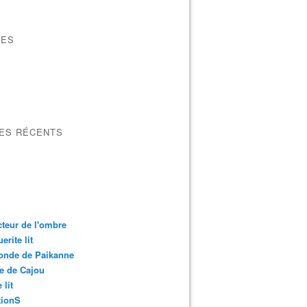
VES
LES RÉCENTS
cteur de l'ombre
erite lit
onde de Paikanne
e de Cajou
 lit
ionS