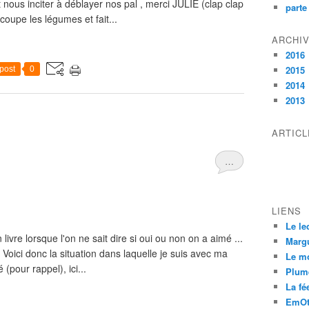
nous inciter à déblayer nos pal , merci JULIE (clap clap
parte
coupe les légumes et fait...
ARCHI
2016
2015
post
0
2014
2013
ARTIC
…
LIENS
Le le
livre lorsque l'on ne sait dire si oui ou non on a aimé ...
Margu
i Voici donc la situation dans laquelle je suis avec ma
Le m
pour rappel), ici...
Plum
La fée
EmOt