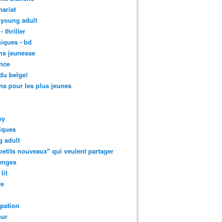
nariat
 young adult
- thriller
iques - bd
ms jeunesse
nce
 du belge!
s pour les plus jeunes
sy
iques
 adult
petits nouveaux" qui veulent partager
enges
lit
re
ipation
ur