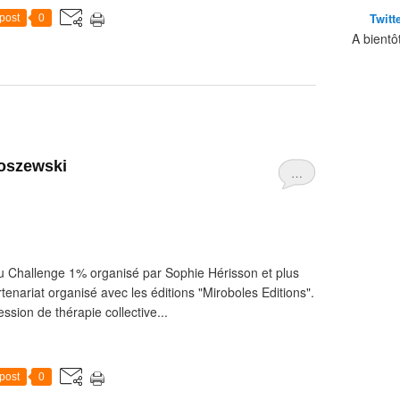
Twitt
post
0
A bientô
loszewski
…
du Challenge 1% organisé par Sophie Hérisson et plus
tenariat organisé avec les éditions "Miroboles Editions".
sion de thérapie collective...
post
0