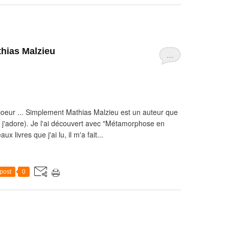
hias Malzieu
…
eur ... Simplement Mathias Malzieu est un auteur que
e j'adore). Je l'ai découvert avec "Métamorphose en
x livres que j'ai lu, il m'a fait...
post
0