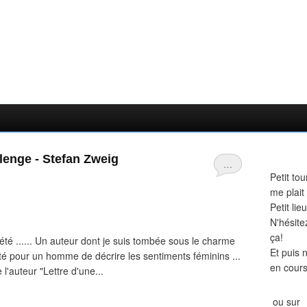
enge - Stefan Zweig
…
Petit tou
me plait
Petit li
N'hésite
ça!
été ...... Un auteur dont je suis tombée sous le charme
Et puis 
ité pour un homme de décrire les sentiments féminins ...
en cours
l'auteur "Lettre d'une...
ou sur