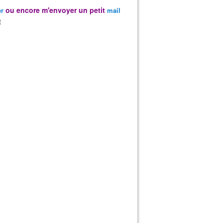
ou encore m'envoyer un petit
er
mail
t