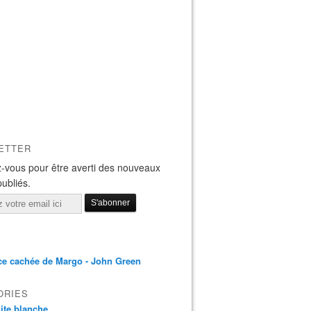
ETTER
-vous pour être averti des nouveaux
publiés.
ce cachée de Margo - John Green
ORIES
 dite blanche