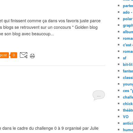
parte
ado -
polar 
s et qui finissent comme ça dans vos favoris juste parce
graph
ces blogs se retrouvent sur un concours " Golden blog
albu
ime son blog avec beaucoup...
roma
c'est
roman
post
0
sf
bit-lit
fanta
class
young
ces "
…
chall
chick 
théât
VO
antic
e dans le cadre du challenge 0 à 9 organisé par Julie
humo