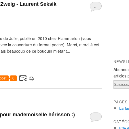
 Zweig - Laurent Seksik
…
e de Julie, publié en 2010 chez Flammarion (vous
 avec la couverture du format poche). Merci, merci à cet
ais beaucoup de ce bouquin m'étant...
NEWSL
Abonnez
articles 
post
0
Email
PAGES
La fa
 pour mademoiselle hérisson :)
…
CATÉG
litté