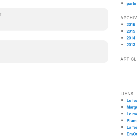
parte
7
ARCHI
2016
2015
2014
2013
ARTIC
LIENS
Le le
Margu
Le m
Plum
La fée
EmOt