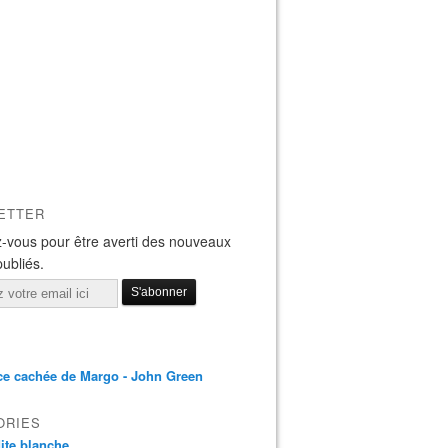
ETTER
-vous pour être averti des nouveaux
publiés.
ce cachée de Margo - John Green
ORIES
 dite blanche