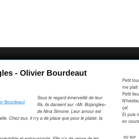
les - Olivier Bourdeaut
Petit tou
me plait
Petit li
Sous le regard émerveillé de leur
N'hésite
fils, ils dansent sur «Mr. Bojangles»
ça!
de Nina Simone. Leur amour est
Et puis 
le. Chez eux, il n'y a de place que pour le plaisir, la
en cours
ou sur
prévisible et extravagante. Elle n'a de cesse de les