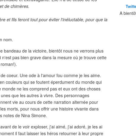
 et de chimères.
Twitt
A bientô
ère et fils feront tout pour éviter l'inéluctable, pour que la
on nom.
 le bandeau de la victoire, bientôt nous ne verrons plus
i n'est pas bien grave dans la mesure où je trouve cette
e roman!).
 de coeur. Une ode à l'amour fou comme je les aime.
en couleurs qui se foutent éperdument du monde qui
le monde ne les comprend pas et eux ont des choses
es unes que les autres à vivre. Des personnages
ennent vie au cours de cette narration alternée pour
les morts, pour nous offrir une histoire vivante dans
es notes de Nina Simone.
, avant de le voir exploser, j'ai aimé, j'ai adoré, je les ai
moment il faut laisser les héros retourner à leur propre