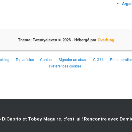
Argal
Theme: Twentyeleven © 2026 -
Hébergé par
Overblog
erblog
Top articles
Contact
Signaler un abus
C.G.U.
Rémunération 
Préférences cookies
 DiCaprio et Tobey Maguire, c'est lui ! Rencontre avec Dam