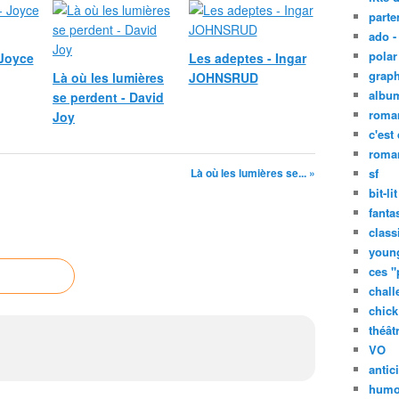
parte
ado -
polar 
 Joyce
Les adeptes - Ingar
graph
Là où les lumières
JOHNSRUD
albu
se perdent - David
roma
Joy
c'est
roman
Là où les lumières se... »
sf
bit-lit
fanta
class
young
ces "
chall
chick 
théât
VO
antic
humo