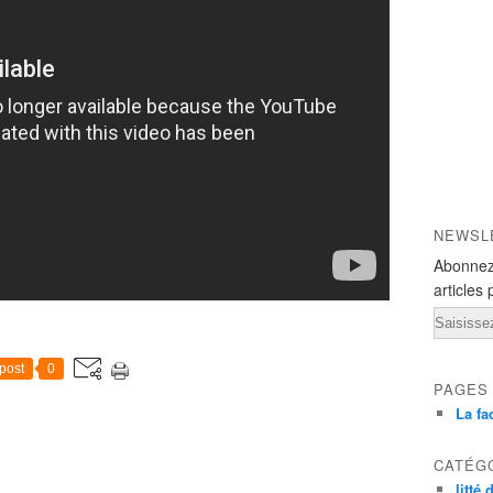
NEWSL
Abonnez
articles 
Email
post
0
PAGES
La fa
CATÉG
litté