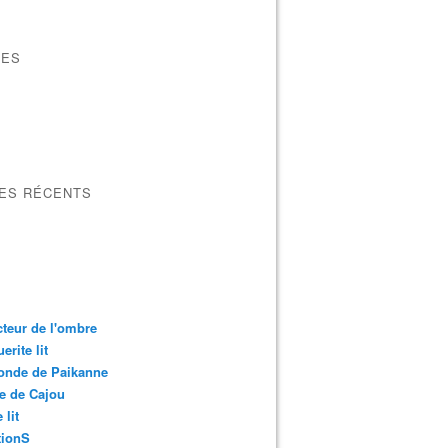
VES
LES RÉCENTS
cteur de l'ombre
erite lit
onde de Paikanne
e de Cajou
 lit
ionS