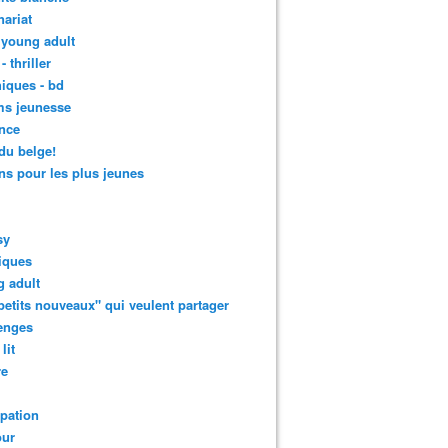
nariat
 young adult
- thriller
iques - bd
ms jeunesse
nce
 du belge!
s pour les plus jeunes
sy
iques
 adult
petits nouveaux" qui veulent partager
enges
lit
re
ipation
ur