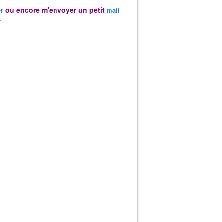
ou encore m'envoyer un petit
er
mail
t