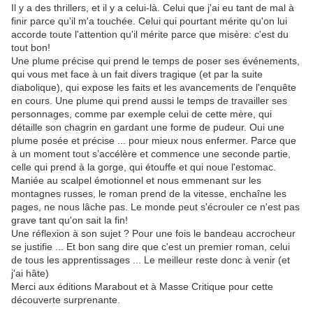
Il y a des thrillers, et il y a celui-là. Celui que j'ai eu tant de mal à
finir parce qu'il m'a touchée. Celui qui pourtant mérite qu'on lui
accorde toute l'attention qu'il mérite parce que misère: c'est du
tout bon!
Une plume précise qui prend le temps de poser ses événements,
qui vous met face à un fait divers tragique (et par la suite
diabolique), qui expose les faits et les avancements de l'enquête
en cours. Une plume qui prend aussi le temps de travailler ses
personnages, comme par exemple celui de cette mère, qui
détaille son chagrin en gardant une forme de pudeur. Oui une
plume posée et précise ... pour mieux nous enfermer. Parce que
à un moment tout s’accélère et commence une seconde partie,
celle qui prend à la gorge, qui étouffe et qui noue l'estomac.
Maniée au scalpel émotionnel et nous emmenant sur les
montagnes russes, le roman prend de la vitesse, enchaîne les
pages, ne nous lâche pas. Le monde peut s'écrouler ce n'est pas
grave tant qu'on sait la fin!
Une réflexion à son sujet ? Pour une fois le bandeau accrocheur
se justifie ... Et bon sang dire que c'est un premier roman, celui
de tous les apprentissages ... Le meilleur reste donc à venir (et
j'ai hâte)
Merci aux éditions Marabout et à Masse Critique pour cette
découverte surprenante.