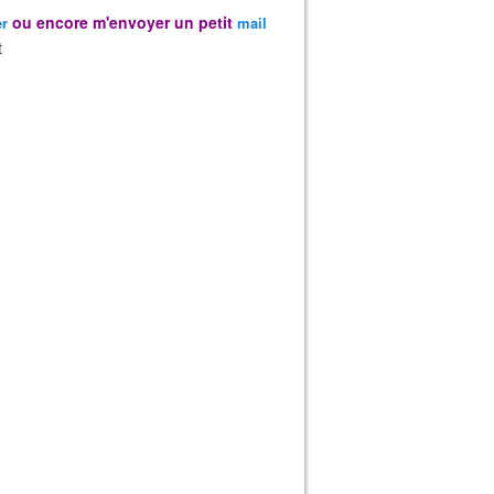
ou encore m'envoyer un petit
er
mail
t