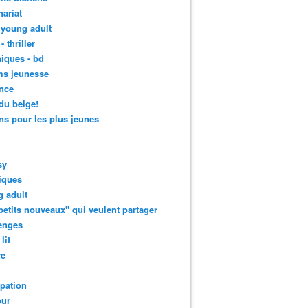
nariat
 young adult
- thriller
iques - bd
ms jeunesse
nce
 du belge!
s pour les plus jeunes
sy
iques
 adult
petits nouveaux" qui veulent partager
enges
lit
re
ipation
ur