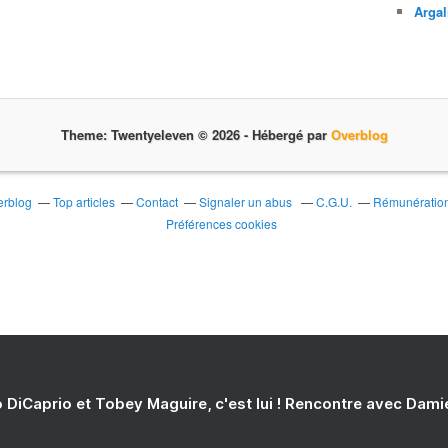
Argal
Theme: Twentyeleven © 2026 -
Hébergé par
Overblog
erblog
Top articles
Contact
Signaler un abus
C.G.U.
Rémunération 
Préférences cookies
 DiCaprio et Tobey Maguire, c'est lui ! Rencontre avec Dam