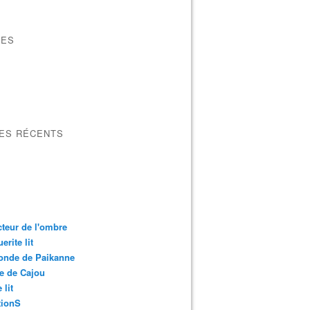
VES
LES RÉCENTS
cteur de l'ombre
erite lit
onde de Paikanne
e de Cajou
 lit
ionS