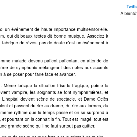
Twitt
A bientô
oi un événement de haute importance multisensorielle.
um, qui dit beaux textes dit bonne musique. Associez à
a fabrique de rêves, pas de doute c'est un événement à
homme malade devenu patient patientant en attende de
 forme de symphonie mélangeant des notes aux accents
n à se poser pour faire face et avancer.
 Même lorsque la situation frise le tragique, pointe le
vient vampire, les soignants se font nymphirmières, et
 L'hopital devient scène de spectacle, et Dame Oclès
lent et passent du rire au drame, du rire aux larmes, du
au même rythme que le temps passe et on se surprend à
 et pourtant on la connait la fin. Tout est imagé, tout est
une grande scène qu'il ne faut surtout pas quitter.