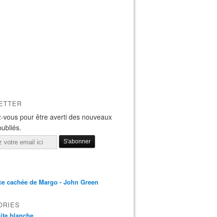
ETTER
-vous pour être averti des nouveaux
publiés.
ce cachée de Margo - John Green
ORIES
 dite blanche