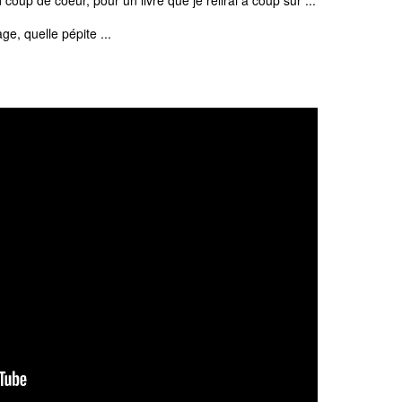
up de coeur, pour un livre que je relirai à coup sûr ...
ge, quelle pépite ...