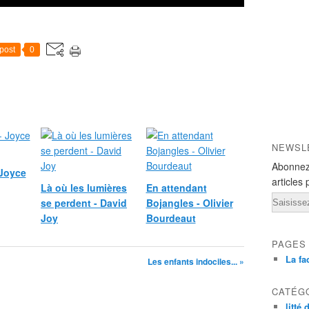
post
0
NEWSL
Abonnez
 Joyce
articles 
Là où les lumières
En attendant
Email
se perdent - David
Bojangles - Olivier
Joy
Bourdeaut
PAGES
La fa
Les enfants indociles... »
CATÉG
litté