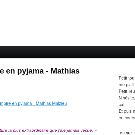
e en pyjama - Mathias
Petit tou
me plait
Petit li
N'hésite
ça!
Et puis 
en cours
ture la plus extraordinaire que j'aie jamais vécue. »
ou sur