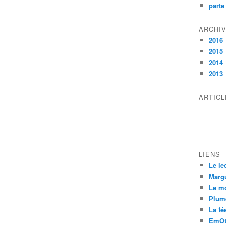
parte
ARCHI
2016
2015
2014
2013
ARTIC
LIENS
Le le
Margu
Le m
Plum
La fée
EmOt