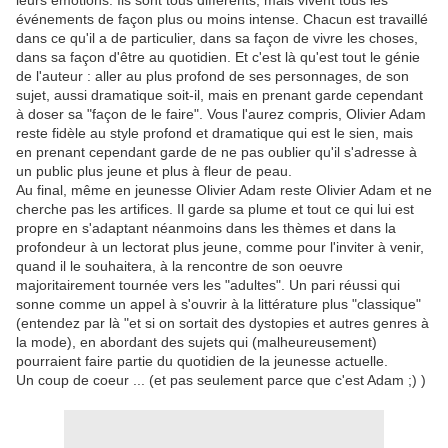
leurs émotions. Ils sont tous différents, mais vivent tous les
événements de façon plus ou moins intense. Chacun est travaillé
dans ce qu'il a de particulier, dans sa façon de vivre les choses,
dans sa façon d'être au quotidien. Et c'est là qu'est tout le génie
de l'auteur : aller au plus profond de ses personnages, de son
sujet, aussi dramatique soit-il, mais en prenant garde cependant
à doser sa "façon de le faire". Vous l'aurez compris, Olivier Adam
reste fidèle au style profond et dramatique qui est le sien, mais
en prenant cependant garde de ne pas oublier qu'il s'adresse à
un public plus jeune et plus à fleur de peau.
Au final, même en jeunesse Olivier Adam reste Olivier Adam et ne
cherche pas les artifices. Il garde sa plume et tout ce qui lui est
propre en s'adaptant néanmoins dans les thèmes et dans la
profondeur à un lectorat plus jeune, comme pour l'inviter à venir,
quand il le souhaitera, à la rencontre de son oeuvre
majoritairement tournée vers les "adultes". Un pari réussi qui
sonne comme un appel à s'ouvrir à la littérature plus "classique"
(entendez par là "et si on sortait des dystopies et autres genres à
la mode), en abordant des sujets qui (malheureusement)
pourraient faire partie du quotidien de la jeunesse actuelle.
Un coup de coeur ... (et pas seulement parce que c'est Adam ;) )