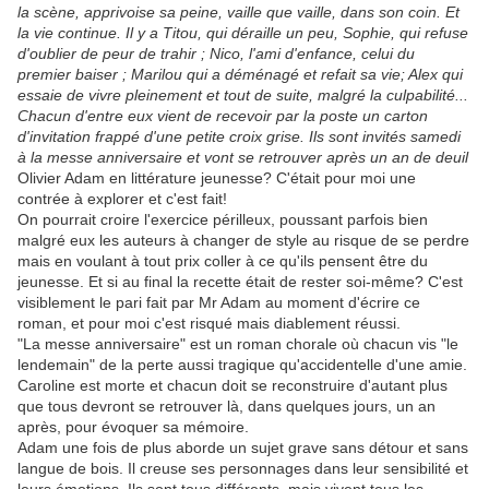
la scène, apprivoise sa peine, vaille que vaille, dans son coin. Et
la vie continue. Il y a Titou, qui déraille un peu, Sophie, qui refuse
d'oublier de peur de trahir ; Nico, l'ami d'enfance, celui du
premier baiser ; Marilou qui a déménagé et refait sa vie; Alex qui
essaie de vivre pleinement et tout de suite, malgré la culpabilité...
Chacun d'entre eux vient de recevoir par la poste un carton
d'invitation frappé d'une petite croix grise. Ils sont invités samedi
à la messe anniversaire et vont se retrouver après un an de deuil
Olivier Adam en littérature jeunesse? C'était pour moi une
contrée à explorer et c'est fait!
On pourrait croire l'exercice périlleux, poussant parfois bien
malgré eux les auteurs à changer de style au risque de se perdre
mais en voulant à tout prix coller à ce qu'ils pensent être du
jeunesse. Et si au final la recette était de rester soi-même? C'est
visiblement le pari fait par Mr Adam au moment d'écrire ce
roman, et pour moi c'est risqué mais diablement réussi.
"La messe anniversaire" est un roman chorale où chacun vis "le
lendemain" de la perte aussi tragique qu'accidentelle d'une amie.
Caroline est morte et chacun doit se reconstruire d'autant plus
que tous devront se retrouver là, dans quelques jours, un an
après, pour évoquer sa mémoire.
Adam une fois de plus aborde un sujet grave sans détour et sans
langue de bois. Il creuse ses personnages dans leur sensibilité et