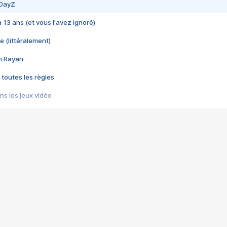
 DayZ
 a 13 ans (et vous l'avez ignoré)
e (littéralement)
im Rayan
 toutes les règles
s les jeux vidéo
us choquant de Rockstar ? - Le scandale BULLY
e plus moche de Steam
du RÊVE tourne au CAUCHEMAR
pendant 8 heures
it… à tort
umiliés par un jeu vidéo
ire - Final Fantasy 8