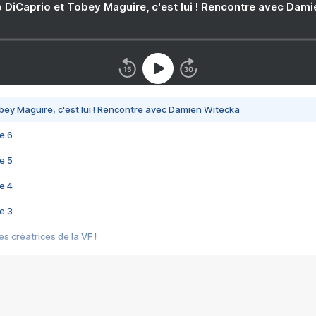
 DiCaprio et Tobey Maguire, c'est lui ! Rencontre avec Dam
bey Maguire, c'est lui ! Rencontre avec Damien Witecka
e 6
e 5
e 4
e 3
s créatrices de la VF !
e 2
e 1
e Mektoub My Love arrive enfin ! Rencontre avec Shaïn Boumedine et Sal