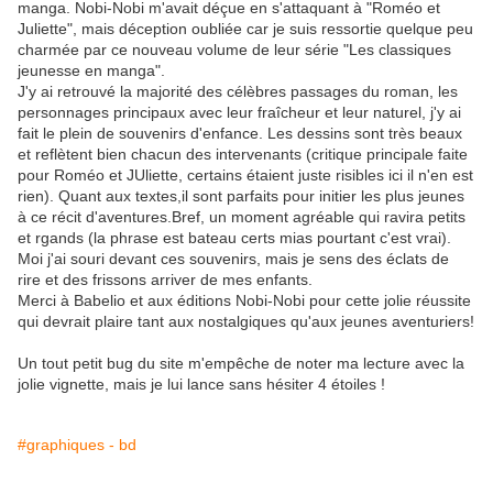
manga. Nobi-Nobi m'avait déçue en s'attaquant à "Roméo et
Juliette", mais déception oubliée car je suis ressortie quelque peu
charmée par ce nouveau volume de leur série "Les classiques
jeunesse en manga".
J'y ai retrouvé la majorité des célèbres passages du roman, les
personnages principaux avec leur fraîcheur et leur naturel, j'y ai
fait le plein de souvenirs d'enfance. Les dessins sont très beaux
et reflètent bien chacun des intervenants (critique principale faite
pour Roméo et JUliette, certains étaient juste risibles ici il n'en est
rien). Quant aux textes,il sont parfaits pour initier les plus jeunes
à ce récit d'aventures.B
ref, un moment agréable qui ravira petits
et rgands (la phrase est bateau certs mias pourtant c'est vrai).
Moi j'ai souri devant ces souvenirs, mais je sens des éclats de
rire et des frissons arriver de mes enfants.
Merci à Babelio et aux éditions Nobi-Nobi pour cette jolie réussite
qui devrait plaire tant aux nostalgiques qu'aux jeunes aventuriers!
Un tout petit bug du site m'empêche de noter ma lecture avec la
jolie vignette, mais je lui lance sans hésiter 4 étoiles !
#graphiques - bd