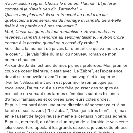
n’avoir aucun regret. Choisis le moment Hannah. Et je ferai
comme si je n’avais rien dit. J’attendrai. »
Quinze ans plus tard, ils se retrouvent au bord d’un lac
québécois, à trois semaines du mariage d’Hannah. Sera-t-elle
fidèle à sa parole ou à ses souvenirs ?
Veuf, César est guéri de tout romantisme. Revenue de ses
rêveries, Hannah a renoncé au sentimentalisme. Peut-on croire
encore à la passion quand on a cessé d’y
croire ?
Voici donc le moment où je vais faire un article qui va me crever
le coeur .... je vais "dire du mal" du nouveau roman de mon
auteur chouchou ...
Alexandre Jardin est une de mes plumes préférées. Mon premier
coup de coeur littéraire, c'était avec "Le Zèbre", et l'expérience
devait se renouveller avec "Le petit sauvage" et le superbe
"Fanfan". Alexandre Jardin est pour moi le romantique par
excellence, l'auteur qui a su me faire pousser des soupirs de
midinette en versant des larmes d'émotions sur des histoires
d'amour fantasques et colorées avec leurs cotés drôles.
Et puis il est parti dans une autre direction dénonçant ça et là sa
famille et ses travers ( "Le Zubial", "Des gens très bien", ...), mais
en le faisant de façon réussie même si certains n'ont pas adhéré.
Et puis , mercredi, au détour d'un rayon de la librairie je vois cette
jolie couverture appelant les grands espaces, je vois cette phrase