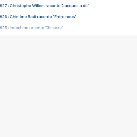
#27 : Christophe Willem raconte "Jacques a dit"
#26 : Chimène Badi raconte "Entre nous"
#25 : Indochine raconte "3e sexe"
#24 : Zaho raconte "C'est chelou"
#23 : Patrick Bruel raconte "Au café des délices"
#22 : Kyo raconte "Le chemin"
#21 : Nolwenn Leroy raconte "Cassé"
#20 : Patrick Hernandez raconte "Born to be alive"
#19 : Lorie raconte "Près de moi"
#18 : Michael Jones raconte "A nos actes manqués" (avec Jean-Jacque
#17 : Khaled raconte "Aïcha"
#16 : Corneille raconte "Parce qu'on vient de loin"