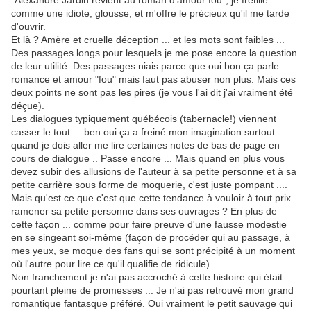
"Alexandre Jardin revient au roman d'amour fou", je frétille
comme une idiote, glousse, et m'offre le précieux qu'il me tarde
d'ouvrir.
Et là ? Amère et cruelle déception ... et les mots sont faibles ...
Des passages longs pour lesquels je me pose encore la question
de leur utilité. Des passages niais parce que oui bon ça parle
romance et amour "fou" mais faut pas abuser non plus. Mais ces
deux points ne sont pas les pires (je vous l'ai dit j'ai vraiment été
déçue).
Les dialogues typiquement québécois (tabernacle!) viennent
casser le tout ... ben oui ça a freiné mon imagination surtout
quand je dois aller me lire certaines notes de bas de page en
cours de dialogue .. Passe encore ... Mais quand en plus vous
devez subir des allusions de l'auteur à sa petite personne et à sa
petite carrière sous forme de moquerie, c'est juste pompant ....
Mais qu'est ce que c'est que cette tendance à vouloir à tout prix
ramener sa petite personne dans ses ouvrages ? En plus de
cette façon ... comme pour faire preuve d'une fausse modestie
en se singeant soi-même (façon de procéder qui au passage, à
mes yeux, se moque des fans qui se sont précipité à un moment
où l'autre pour lire ce qu'il qualifie de ridicule).
Non franchement je n'ai pas accroché à cette histoire qui était
pourtant pleine de promesses ... Je n'ai pas retrouvé mon grand
romantique fantasque préféré. Oui vraiment le petit sauvage qui