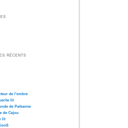
VES
LES RÉCENTS
cteur de l'ombre
erite lit
onde de Paikanne
e de Cajou
 lit
ionS