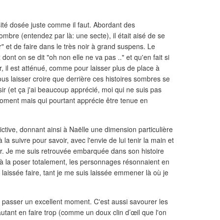
sité dosée juste comme il faut. Abordant des
mbre (entendez par là: une secte), il était aisé de se
er" et de faire dans le très noir à grand suspens. Le
dont on se dit "oh non elle ne va pas .." et qu'en fait si
noir, il est atténué, comme pour laisser plus de place à
us laisser croire que derrière ces histoires sombres se
isir (et ça j'ai beaucoup apprécié, moi qui ne suis pas
 moment mais qui pourtant apprécie être tenue en
ctive, donnant ainsi à Naëlle une dimension particulière
la suivre pour savoir, avec l'envie de lui tenir la main et
ur. Je me suis retrouvée embarquée dans son histoire
 à la poser totalement, les personnages résonnaient en
laissée faire, tant je me suis laissée emmener là où je
e passer un excellent moment. C'est aussi savourer les
utant en faire trop (comme un doux clin d’œil que l'on