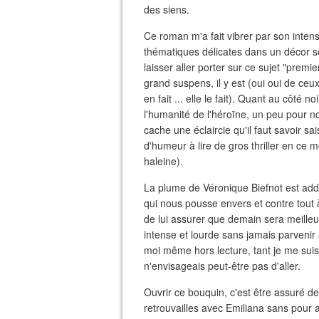
des siens.
Ce roman m'a fait vibrer par son inten
thématiques délicates dans un décor so
laisser aller porter sur ce sujet "premi
grand suspens, il y est (oui oui de ceux 
en fait ... elle le fait). Quant au côté 
l'humanité de l'héroïne, un peu pour no
cache une éclaircie qu'il faut savoir sa
d'humeur à lire de gros thriller en ce
haleine).
La plume de Véronique Biefnot est addi
qui nous pousse envers et contre tout à 
de lui assurer que demain sera meille
intense et lourde sans jamais parvenir
moi même hors lecture, tant je me suis 
n'envisageais peut-être pas d'aller.
Ouvrir ce bouquin, c'est être assuré d
retrouvailles avec Emiliana sans pour a