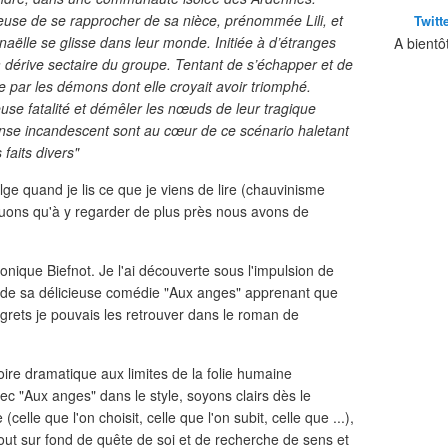
reuse de se rapprocher de sa nièce, prénommée Lili, et
Twitt
ëlle se glisse dans leur monde. Initiée à d’étranges
A bientô
la dérive sectaire du groupe. Tentant de s’échapper et de
ée par les démons dont elle croyait avoir triomphé.
euse fatalité et démêler les nœuds de leur tragique
ense incandescent sont au cœur de ce scénario haletant
 faits divers"
elge quand je lis ce que je viens de lire (chauvinisme
ouons qu'à y regarder de plus près nous avons de
nique Biefnot. Je l'ai découverte sous l'impulsion de
 de sa délicieuse comédie "Aux anges" apprenant que
regrets je pouvais les retrouver dans le roman de
oire dramatique aux limites de la folie humaine
ec "Aux anges" dans le style, soyons clairs dès le
(celle que l'on choisit, celle que l'on subit, celle que ...),
tout sur fond de quête de soi et de recherche de sens et