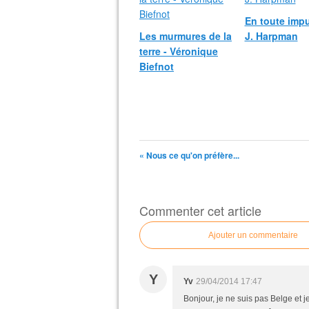
En toute impu
Les murmures de la
J. Harpman
terre - Véronique
Biefnot
« Nous ce qu'on préfère...
Commenter cet article
Ajouter un commentaire
Y
Yv
29/04/2014 17:47
Bonjour, je ne suis pas Belge et je