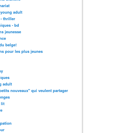
nariat
 young adult
- thriller
iques - bd
ms jeunesse
nce
 du belge!
s pour les plus jeunes
sy
iques
 adult
petits nouveaux" qui veulent partager
enges
lit
re
ipation
ur