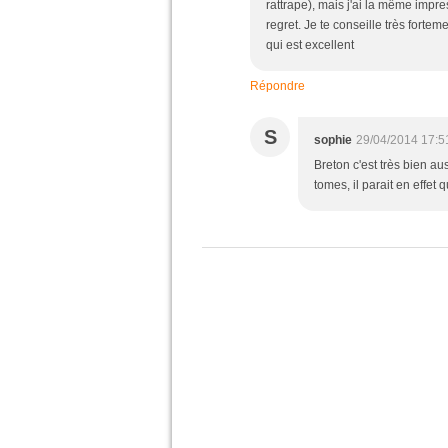
rattrape), mais j'ai la même impr
regret. Je te conseille très fortem
qui est excellent
Répondre
S
sophie
29/04/2014 17:5
Breton c'est très bien au
tomes, il parait en effet q