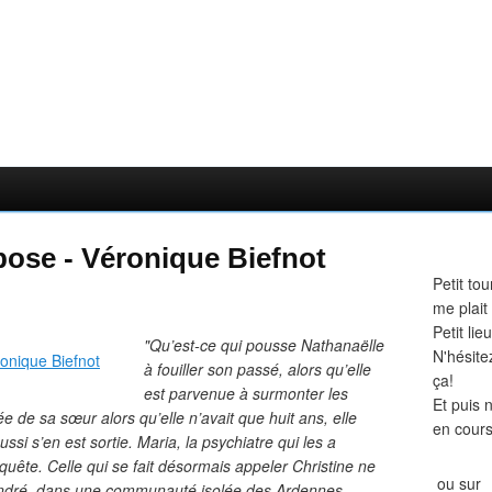
 pose - Véronique Biefnot
Petit tou
me plait
Petit li
"Qu’est-ce qui pousse Nathanaëlle
N'hésite
à fouiller son passé, alors qu’elle
ça!
est parvenue à surmonter les
Et puis 
de sa sœur alors qu’elle n’avait que huit ans, elle
en cours
aussi s’en est sortie. Maria, la psychiatre qui les a
nquête. Celle qui se fait désormais appeler Christine ne
ou sur
 André, dans une communauté isolée des Ardennes.