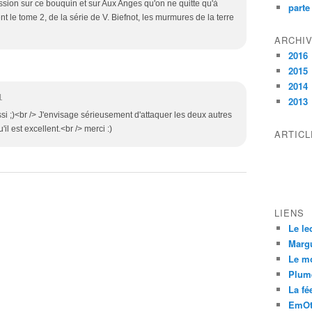
ession sur ce bouquin et sur Aux Anges qu'on ne quitte qu'à
parte
ent le tome 2, de la série de V. Biefnot, les murmures de la terre
ARCHI
2016
2015
2014
1
2013
ssi ;)<br /> J'envisage sérieusement d'attaquer les deux autres
u'il est excellent.<br /> merci :)
ARTIC
LIENS
Le le
Margu
Le m
Plum
La fée
EmOt