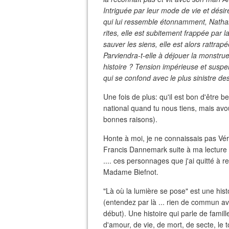
Intriguée par leur mode de vie et dési
qui lui ressemble étonnamment, Nathana
rites, elle est subitement frappée par 
sauver les siens, elle est alors rattrap
Parviendra-t-elle à déjouer la monstru
histoire ? Tension impérieuse et susp
qui se confond avec le plus sinistre des
Une fois de plus: qu'il est bon d'être b
national quand tu nous tiens, mais av
bonnes raisons).
Honte à moi, je ne connaissais pas Véro
Francis Dannemark suite à ma lecture
.... ces personnages que j'ai quitté à 
Madame Biefnot.
"Là où la lumière se pose" est une hist
(entendez par là ... rien de commun av
début). Une histoire qui parle de famille 
d'amour, de vie, de mort, de secte, le 