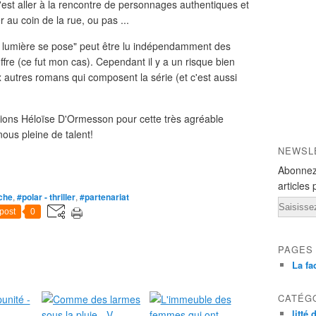
est aller à la rencontre de personnages authentiques et
r au coin de la rue, ou pas ...
 la lumière se pose" peut être lu indépendamment des
uffre (ce fut mon cas). Cependant il y a un risque bien
ux autres romans qui composent la série (et c'est aussi
ions Héloïse D'Ormesson pour cette très agréable
ous pleine de talent!
NEWSL
Abonnez
articles 
nche
,
#polar - thriller
,
#partenariat
Email
post
0
PAGES
La fa
CATÉG
litté