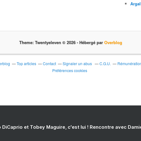
Argal
Theme: Twentyeleven © 2026 -
Hébergé par
Overblog
erblog
Top articles
Contact
Signaler un abus
C.G.U.
Rémunération 
Préférences cookies
 DiCaprio et Tobey Maguire, c'est lui ! Rencontre avec Dam