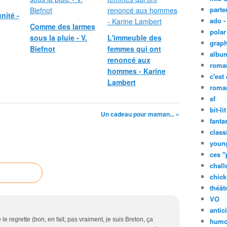
parte
nité -
ado -
Comme des larmes
polar 
sous la pluie - V.
L'immeuble des
graph
Biefnot
femmes qui ont
albu
renoncé aux
roma
hommes - Karine
c'est
Lambert
roman
sf
bit-lit
Un cadeau pour maman... »
fanta
class
young
ces "
chall
chick 
théât
VO
antic
 le regrette (bon, en fait, pas vraiment, je suis Breton, ça
humo