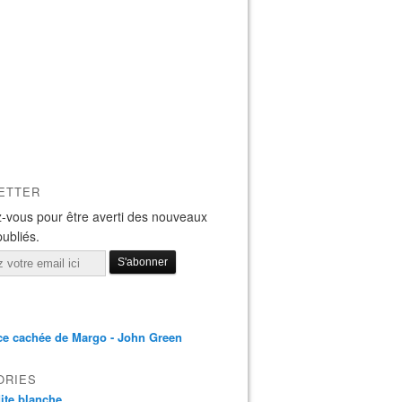
ETTER
-vous pour être averti des nouveaux
publiés.
ce cachée de Margo - John Green
ORIES
 dite blanche