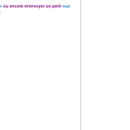
ou encore m'envoyer un petit
er
mail
t